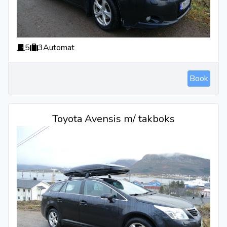
5
3
Automat
Book
Toyota Avensis m/ takboks